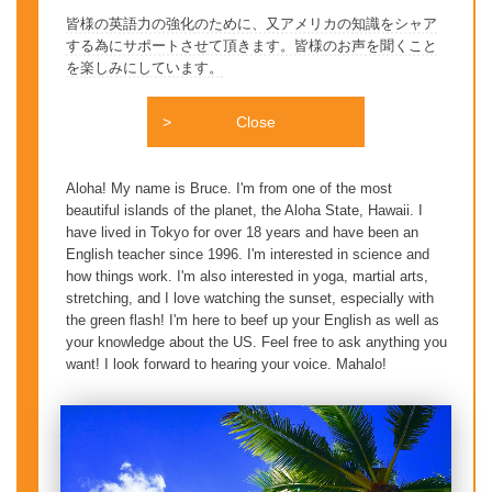
皆様の英語力の強化のために、又アメリカの知識をシャア
する為にサポートさせて頂きます。皆様のお声を聞くこと
を楽しみにしています。
Close
Aloha! My name is Bruce. I'm from one of the most
beautiful islands of the planet, the Aloha State, Hawaii. I
have lived in Tokyo for over 18 years and have been an
English teacher since 1996. I'm interested in science and
how things work. I'm also interested in yoga, martial arts,
stretching, and I love watching the sunset, especially with
the green flash! I'm here to beef up your English as well as
your knowledge about the US. Feel free to ask anything you
want! I look forward to hearing your voice. Mahalo!