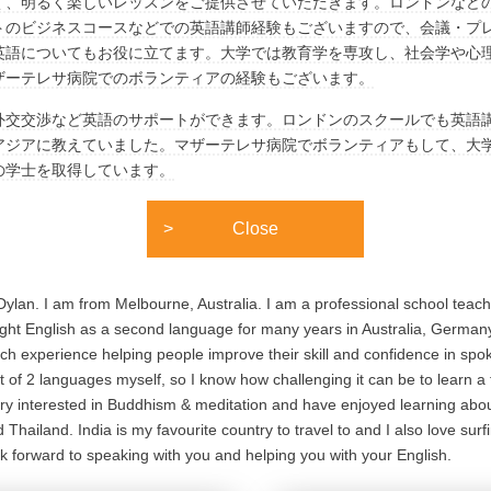
く、明るく楽しいレッスンをご提供させていただきます。ロンドンなど
トのビジネスコースなどでの英語講師経験もございますので、会議・プ
英語についてもお役に立てます。大学では教育学を専攻し、社会学や心
ザーテレサ病院でのボランティアの経験もございます。
外交交渉など英語のサポートができます。ロンドンのスクールでも英語
アジアに教えていました。マザーテレサ病院でボランティアもして、大
の学士を取得しています。
Close
Dylan. I am from Melbourne, Australia. I am a professional school tea
ght English as a second language for many years in Australia, Germany
h experience helping people improve their skill and confidence in spok
 of 2 languages myself, so I know how challenging it can be to learn a 
ery interested in Buddhism & meditation and have enjoyed learning about
d Thailand. India is my favourite country to travel to and I also love sur
ok forward to speaking with you and helping you with your English.